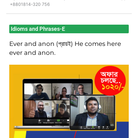
+8801814-320 756
Idioms and Phrases-E
Ever and anon (প্রায়ই) He comes here
ever and anon.