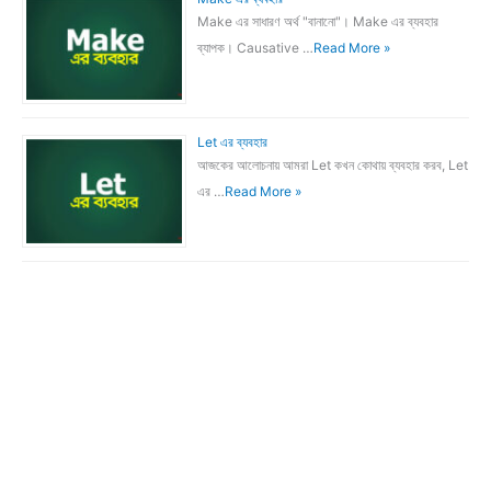
Make এর সাধারণ অর্থ "বানানো"। Make এর ব্যবহার
ব্যাপক। Causative …
Read More »
Let এর ব্যবহার
আজকের আলোচনায় আমরা Let কখন কোথায় ব্যবহার করব, Let
এর …
Read More »