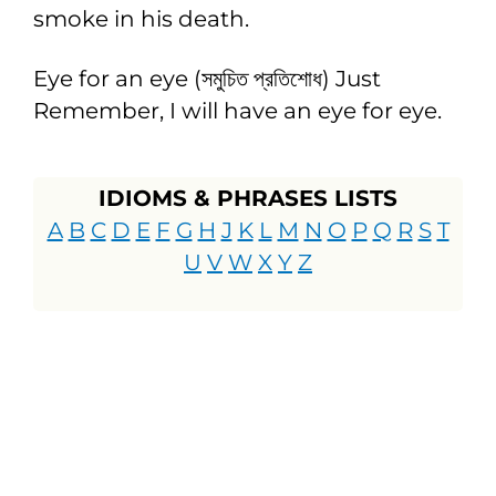
smoke in his death.
Eye for an eye (সমুচিত প্রতিশোধ) Just
Remember, I will have an eye for eye.
IDIOMS & PHRASES LISTS
A
B
C
D
E
F
G
H
J
K
L
M
N
O
P
Q
R
S
T
U
V
W
X
Y
Z