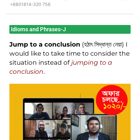
+8801814-320 756
Idioms and Phrases-J
Jump to a conclusion
(হঠাৎ সিদ্ধান্ত নেয়া) I
would like to take time to consider the
situation instead of
jumping to a
conclusion
.