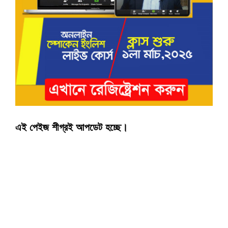
এই পেইজ শীগ্রই আপডেট হচ্ছে।