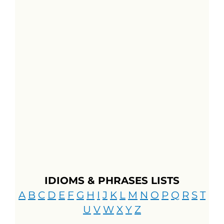
IDIOMS & PHRASES LISTS
A
B
C
D
E
F
G
H
I
J
K
L
M
N
O
P
Q
R
S
T
U
V
W
X
Y
Z