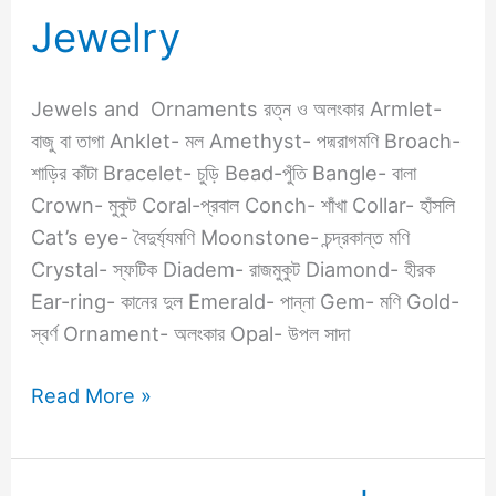
Jewelry
Jewelry
Jewels and Ornaments রত্ন ও অলংকার Armlet-
বাজু বা তাগা Anklet- মল Amethyst- পদ্মরাগমণি Broach-
শাড়ির কাঁটা Bracelet- চুড়ি Bead-পুঁতি Bangle- বালা
Crown- মুকুট Coral-প্রবাল Conch- শাঁখা Collar- হাঁসলি
Cat’s eye- বৈদুর্য্যমণি Moonstone- চন্দ্রকান্ত মণি
Crystal- স্ফটিক Diadem- রাজমুকুট Diamond- হীরক
Ear-ring- কানের দুল Emerald- পান্না Gem- মণি Gold-
স্বর্ণ Ornament- অলংকার Opal- উপল সাদা
Read More »