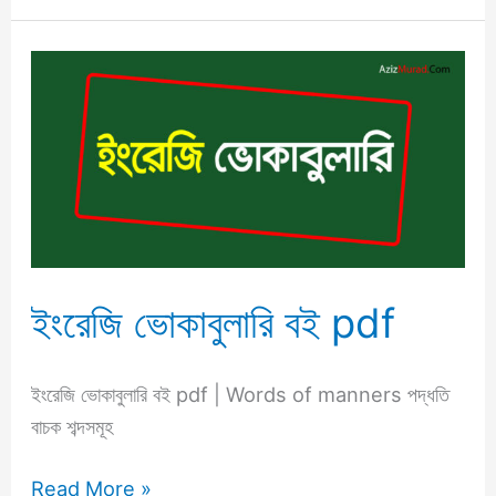
ইংরেজি
ভোকাবুলারি
বই
pdf
ইংরেজি ভোকাবুলারি বই pdf
ইংরেজি ভোকাবুলারি বই pdf | Words of manners পদ্ধতি
বাচক শব্দসমূহ
Read More »