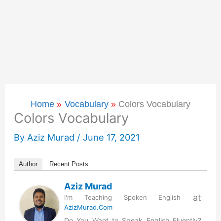
Home
Vocabulary
Colors Vocabulary
Colors Vocabulary
By
Aziz Murad
/
June 17, 2021
Author
Recent Posts
Aziz Murad
at
I'm Teaching Spoken English
AzizMurad.Com
Do You Want to Speak English Fluently?