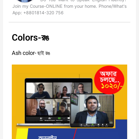
Join my Course-ONLINE from your home. Phone/What's
App: +8801814-320 756
Colors-রঙ
Ash color-
ছাই
রঙ