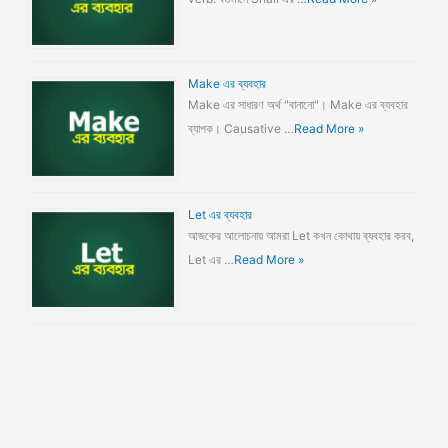
Make এর ব্যবহার
Make এর সাধারণ অর্থ "বানানো"। Make এর ব্যবহার
ব্যাপক। Causative …
Read More »
Let এর ব্যবহার
আজকের আলোচনায় আমরা Let কখন কোথায় ব্যবহার করব,
Let এর …
Read More »