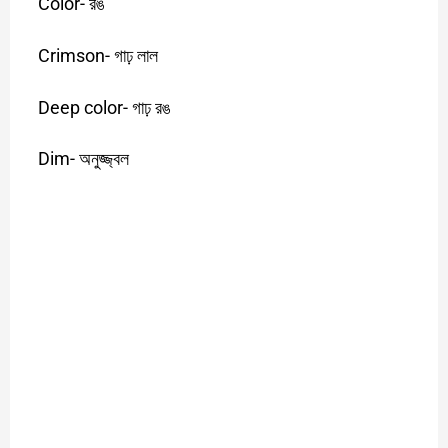
Color-
রঙ
Crimson-
গাঢ়
লাল
Deep color-
গাঢ়
রঙ
Dim-
অনুজ্জ্বল