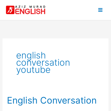
Skip
to
content
english
conversation
youtube
English Conversation
English
Conversation