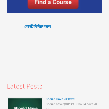
কোর্সটি ভিজিট করুন
Latest Posts
Should Have এর ব্যবহার
Should have ব্যবহৃত হয়। Should have এর