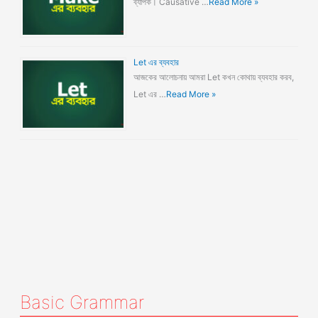
ব্যাপক। Causative …
Read More »
Let এর ব্যবহার
আজকের আলোচনায় আমরা Let কখন কোথায় ব্যবহার করব,
Let এর …
Read More »
Basic Grammar