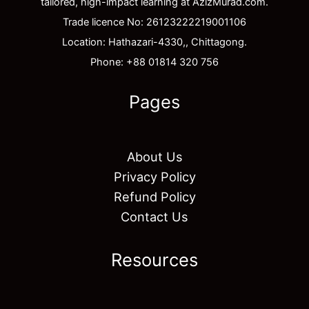
tailored, high-impact learning at AzizMurad.com.
Trade licence No: 26123222219001106
Location: Hathazari-4330,, Chittagong.
Phone: +88 01814 320 756
Pages
About Us
Privacy Policy
Refund Policy
Contact Us
Resources