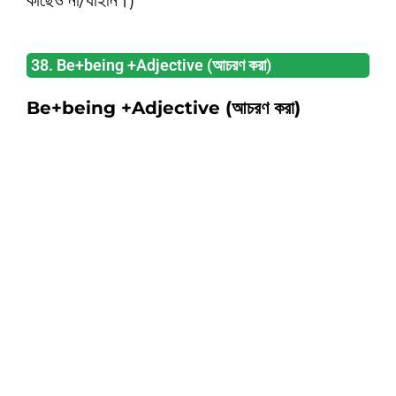
কাছেও না/যাইনি।)
38. Be+being +Adjective (আচরণ করা)
Be+being +Adjective (আচরণ করা)