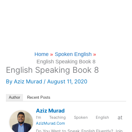
Home
Spoken English
English Speaking Book 8
English Speaking Book 8
By
Aziz Murad
/
August 11, 2020
Author
Recent Posts
Aziz Murad
at
I'm Teaching Spoken English
AzizMurad.Com
Do You Want to Speak English Fluently? Join