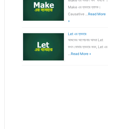
Make এর সাধারণ অর্থ "বানানো"।
Make এর ব্যবহার ব্যাপক।
Causative …
Read More
»
Let এর ব্যবহার
আজকের আলোচনায় আমরা Let
কখন কোথায় ব্যবহার করব, Let এর
…
Read More »