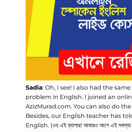
Sadia
: Oh, I see! I also had the sa
problem in English. I joined an onl
AzizMurad.com. You can also do the
Besides, our English teacher has t
English. (ওহ এই ব্যাপার! আমারও আগে এই সমস্যা 