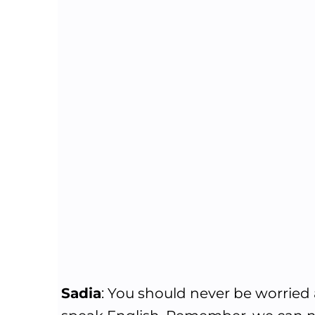
Sadia
: You should never be worrie