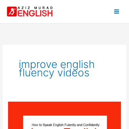
Skip
to
content
improve english
fluency videos
How
to
Speak