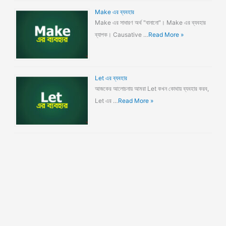
Make এর ব্যবহার
Make এর সাধারণ অর্থ "বানানো"। Make এর ব্যবহার
ব্যাপক। Causative …
Read More »
Let এর ব্যবহার
আজকের আলোচনায় আমরা Let কখন কোথায় ব্যবহার করব,
Let এর …
Read More »