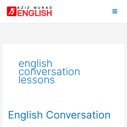
Skip
to
content
english
conversation
lessons
English Conversation
English
Conversation