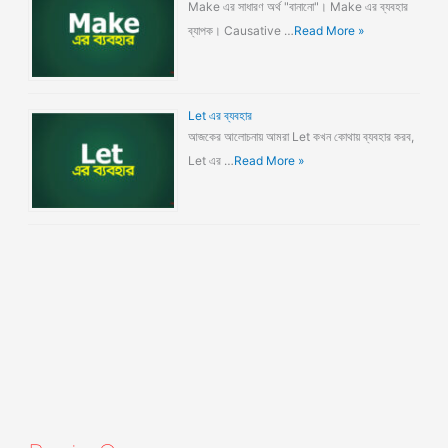
Make এর সাধারণ অর্থ "বানানো"। Make এর ব্যবহার
ব্যাপক। Causative …
Read More »
Let এর ব্যবহার
আজকের আলোচনায় আমরা Let কখন কোথায় ব্যবহার করব,
Let এর …
Read More »