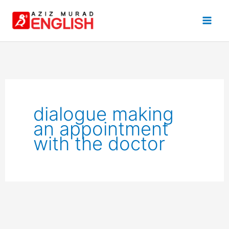
Skip
to
content
dialogue making
an appointment
with the doctor