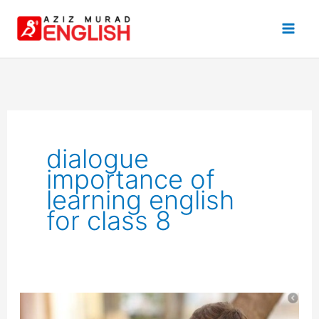
Skip
to
content
dialogue
importance of
learning english
for class 8
Dialogue