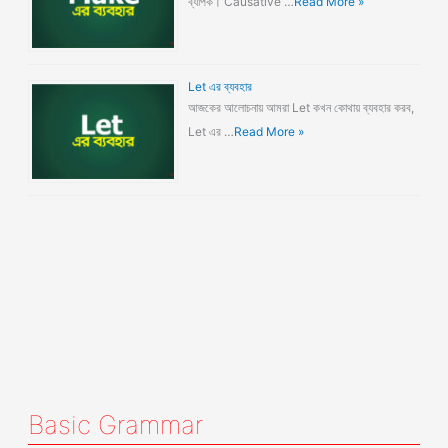
ব্যাপক। Causative …
Read More »
Let এর ব্যবহার
আজকের আলোচনায় আমরা Let কখন কোথায় ব্যবহার করব,
Let এর …
Read More »
Basic Grammar