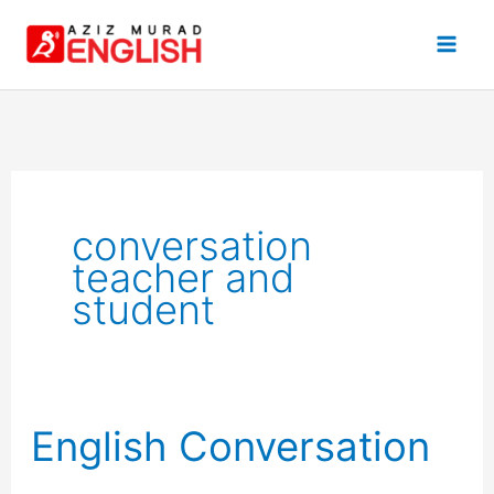
Skip
to
content
conversation
teacher and
student
English Conversation
English
Conversation