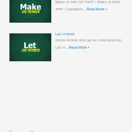
Make এর সাধারণ অর্থ "বানানো"। Make এর ব্যবহার
ব্যাপক। Causative …
Read More »
Let এর ব্যবহার
আজকের আলোচনায় আমরা Let কখন কোথায় ব্যবহার করব,
Let এর …
Read More »