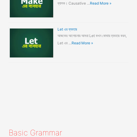
ব্যাপক। Causative …
Read More »
Let এর ব্যবহার
আজকের আলোচনায় আমরা Let কখন কোথায় ব্যবহার করব,
Let এর …
Read More »
Basic Grammar