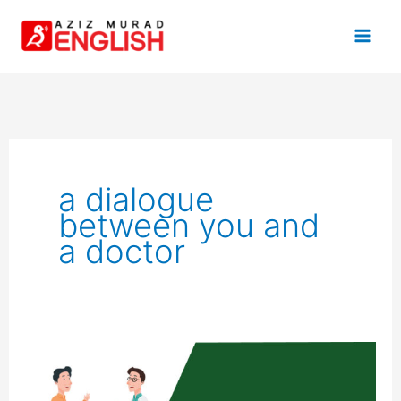
Skip
to
content
a dialogue
between you and
a doctor
A
Dialogue