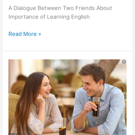
A Dialogue Between Two Friends About
Importance of Learning English
Read More »
Dialogue
Between
Two
Friends
About
How
to
Learn
English