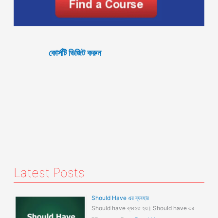
কোর্সটি ভিজিট করুন
Latest Posts
Should Have এর ব্যবহার
Should have ব্যবহৃত হয়। Should have এর