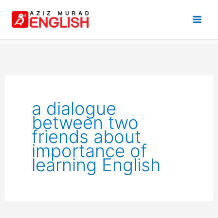
Skip
to
content
a dialogue
between two
friends about
importance of
learning English