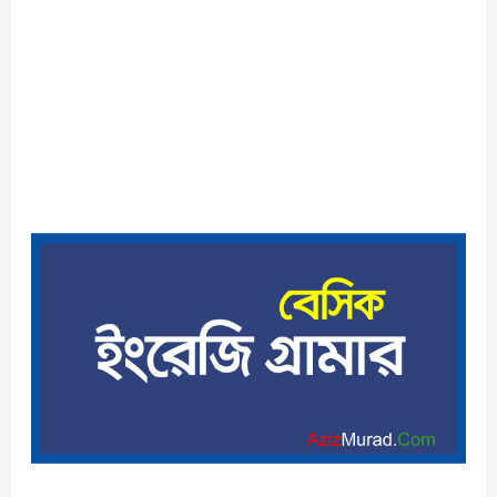
বেসিক
ইংরেজি
গ্রামার