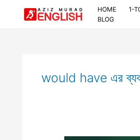
Skip
HOME
1-T
to
BLOG
content
would have এর ব্যব