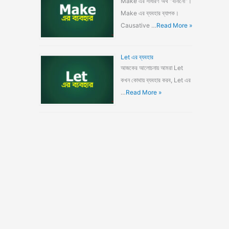
Make এর সাধারণ অর্থ "বানানো"।
Make এর ব্যবহার ব্যাপক।
Causative …
Read More »
Let এর ব্যবহার
আজকের আলোচনায় আমরা Let
কখন কোথায় ব্যবহার করব, Let এর
…
Read More »