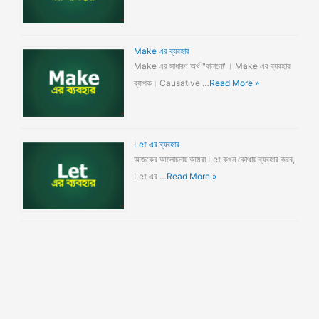
Make এর ব্যবহার
Make এর সাধারণ অর্থ "বানানো"। Make এর ব্যবহার
ব্যাপক। Causative …
Read More »
Let এর ব্যবহার
আজকের আলোচনায় আমরা Let কখন কোথায় ব্যবহার করব,
Let এর …
Read More »