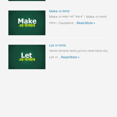
Make এর ব্যবহার
Make এর সাধারণ অর্থ "বানানো"। Make এর ব্যবহার
ব্যাপক। Causative …
Read More »
Let এর ব্যবহার
আজকের আলোচনায় আমরা Let কখন কোথায় ব্যবহার করব,
Let এর …
Read More »