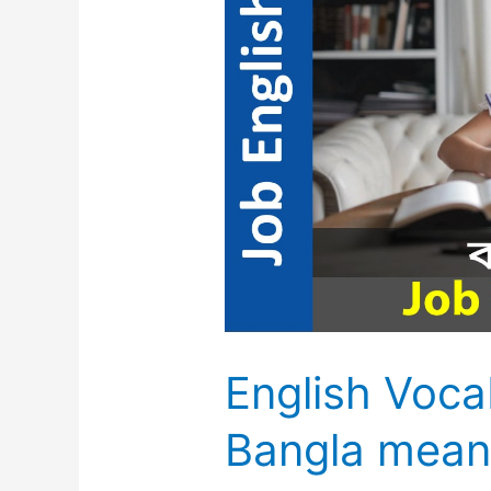
with
Bangla
meaning
4
English Voca
Bangla mean