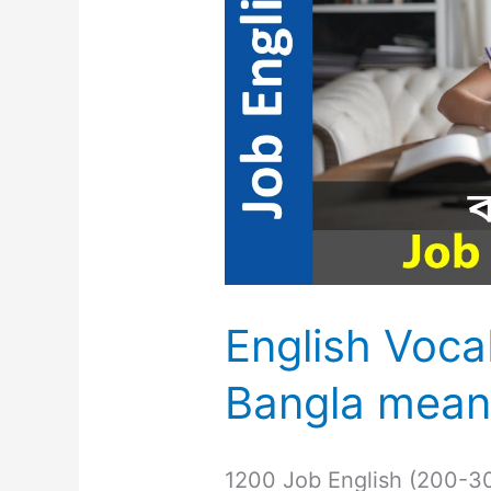
Bangla
meaning
3
English Voca
Bangla mean
1200 Job English (200-3