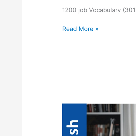
1200 job Vocabulary (30
Read More »
English
Vocabulary
with