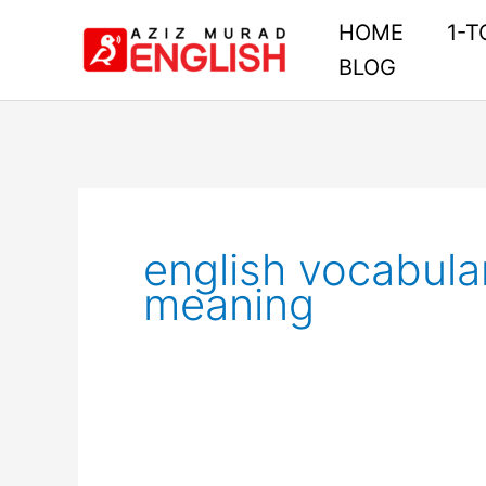
Skip
HOME
1-T
to
BLOG
content
english vocabula
meaning