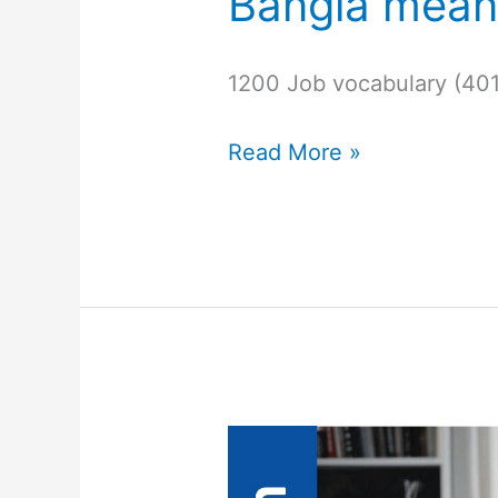
Bangla mean
1200 Job vocabulary (40
Read More »
English
Vocabulary