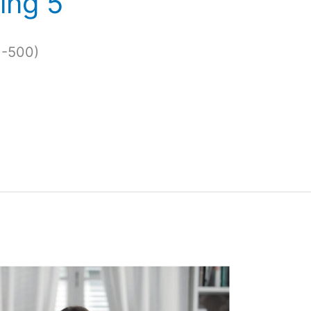
ing 5
1-500)