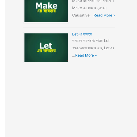
Make এর সাধারণ অর্থ "বানানো"।
Make এর ব্যবহার ব্যাপক।
Causative …
Read More »
Let এর ব্যবহার
আজকের আলোচনায় আমরা Let
কখন কোথায় ব্যবহার করব, Let এর
…
Read More »