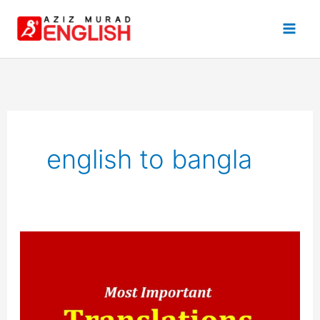
Skip
to
content
english to bangla
Most
Common
Bengali
to