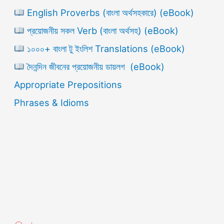
English Proverbs (বাংলা অর্থসহকারে) (eBook)
প্রয়োজনীয় সকল Verb (বাংলা অর্থসহ) (eBook)
১০০০+ বাংলা টু ইংলিশ Translations (eBook)
দৈনন্দিন জীবনের প্রয়োজনীয় ডায়লগ (eBook)
Appropriate Prepositions
Phrases & Idioms