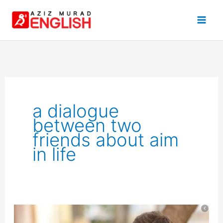
Skip
to
content
a dialogue
between two
friends about aim
in life
Dialogue