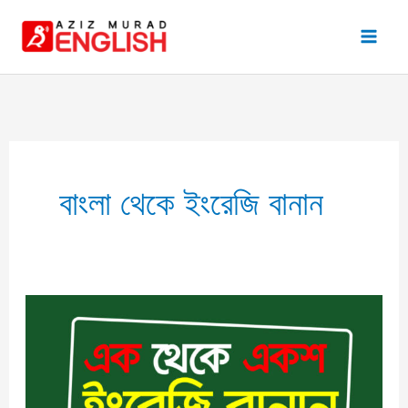
Skip
to
content
বাংলা থেকে ইংরেজি বানান
এক
থেকে
একশ
বানান