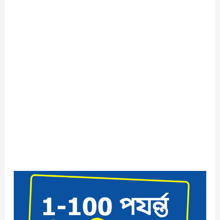
১
থেকে
১০০
পর্যন্ত