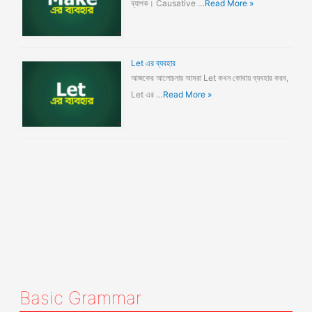
ব্যাপক। Causative …
Read More »
Let এর ব্যবহার
আজকের আলোচনায় আমরা Let কখন কোথায় ব্যবহার করব,
Let এর …
Read More »
Basic Grammar