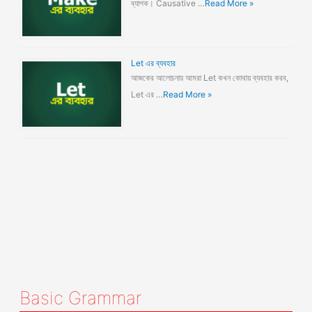
ব্যাপক। Causative …
Read More »
Let এর ব্যবহার
আজকের আলোচনায় আমরা Let কখন কোথায় ব্যবহার করব,
Let এর …
Read More »
Basic Grammar