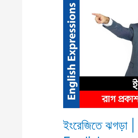
ইংরেজিতে
ঝগড়া
|
Hot
words
in
English
ইংরেজিতে ঝগড়া