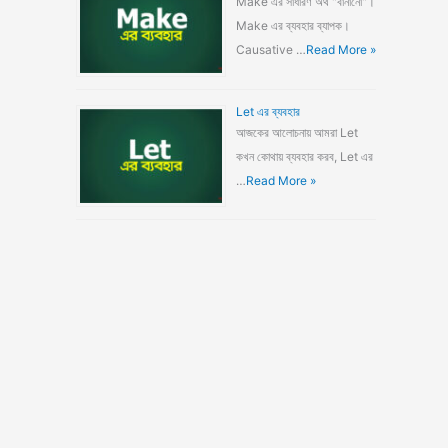
Make এর সাধারণ অর্থ "বানানো"।
Make এর ব্যবহার ব্যাপক।
Causative …
Read More »
Let এর ব্যবহার
আজকের আলোচনায় আমরা Let
কখন কোথায় ব্যবহার করব, Let এর
…
Read More »