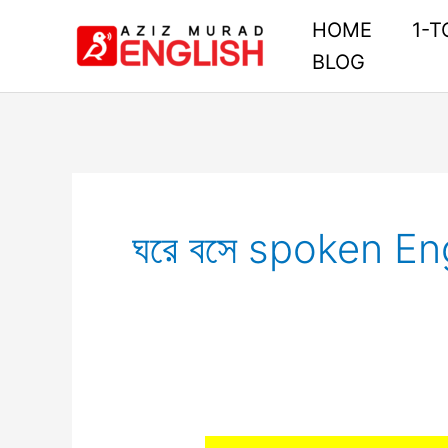
Skip
HOME
1-T
to
BLOG
content
ঘরে বসে spoken En