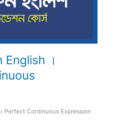
n English ।
inuous
র্স। Perfect Continuous Expression