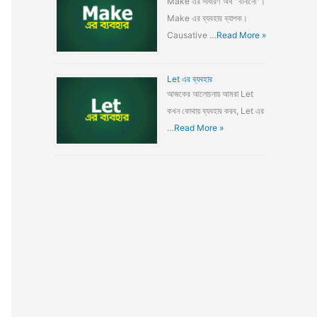
Make এর সাধারণ অর্থ "বানানো"।
Make এর ব্যবহার ব্যাপক।
Causative …
Read More »
Let এর ব্যবহার
আজকের আলোচনায় আমরা Let
কখন কোথায় ব্যবহার করব, Let এর
…
Read More »