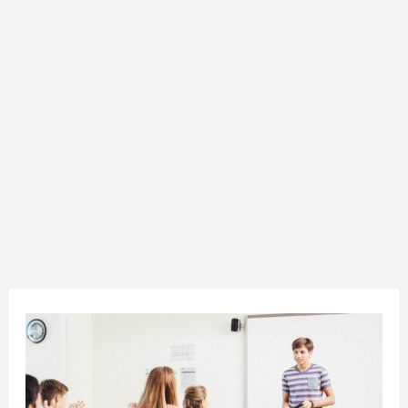
ইংরেজিতে
নিজের
পরিচয়