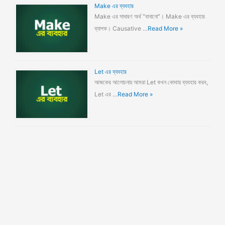
Make এর ব্যবহার
Make এর সাধারণ অর্থ "বানানো"। Make এর ব্যবহার
ব্যাপক। Causative …
Read More »
Let এর ব্যবহার
আজকের আলোচনায় আমরা Let কখন কোথায় ব্যবহার করব,
Let এর …
Read More »