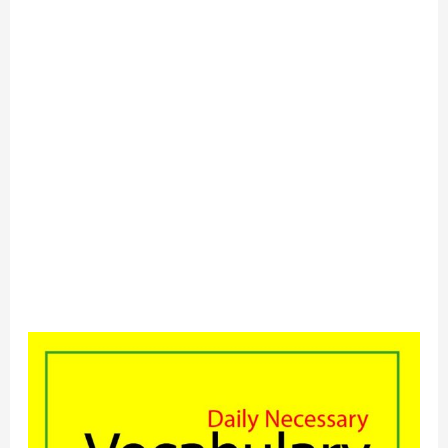
ইংরেজিতে
কথা
বলার
জন্য