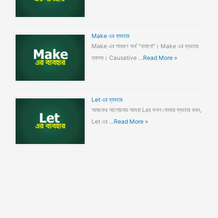
Make এর ব্যবহার
Make এর সাধারণ অর্থ "বানানো"। Make এর ব্যবহার
ব্যাপক। Causative …
Read More »
Let এর ব্যবহার
আজকের আলোচনায় আমরা Let কখন কোথায় ব্যবহার করব,
Let এর …
Read More »