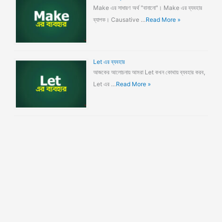
Make এর সাধারণ অর্থ "বানানো"। Make এর ব্যবহার
ব্যাপক। Causative …
Read More »
Let এর ব্যবহার
আজকের আলোচনায় আমরা Let কখন কোথায় ব্যবহার করব,
Let এর …
Read More »