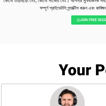
​কোনো তাড়াহুড়ো নেই, কোনো সংকোচ নেই। আপনার সুবিধাজনক সময়
সম্পূর্ণ প্রাইভেটলি প্র্যাক্টিস করুন এবং কাঙ্ক্
JOIN FREE SES
Your P