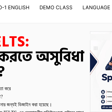
O-1 ENGLISH
DEMO CLASS
LANGUAGE
ELTS:
স করতে অসুবিধা
?
তো করে
া?
নার জন্যই ডিজাইন করা হয়েছে।