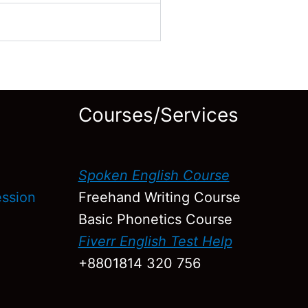
Courses/Services
h
Spoken English Course
ression
Freehand Writing Course
Basic Phonetics Course
Fiverr English Test Help
+8801814 320 756