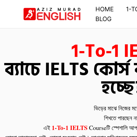
Skip
HOME
1-T
to
BLOG
content
1-To-1 I
ব্যাচে IELTS কোর্
হচ্ছে
ভিড়ের মাঝে নিজের ম
শিখতে পারছেন ন
1-To-1 IELTS
এই
Courseটি স্পেশালি আপ