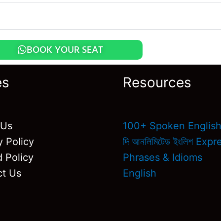
BOOK YOUR SEAT
es
Resources
 Us
100+ Spoken Englis
y Policy
দি আনলিমিটেড ইংলিশ Exp
 Policy
Phrases & Idioms
ct Us
English