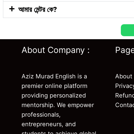
আমার মেন্টর কে?
About Company :
Pag
Aziz Murad English is a
About
premier online platform
Privac
providing personalized
Refund
mentorship. We empower
Conta
professionals,
entrepreneurs, and
students to achieve global