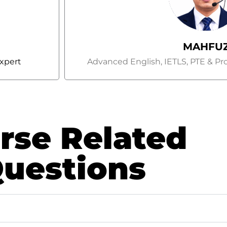
MAHFU
xpert
Advanced English, IETLS, PTE & Pro
rse Related
uestions